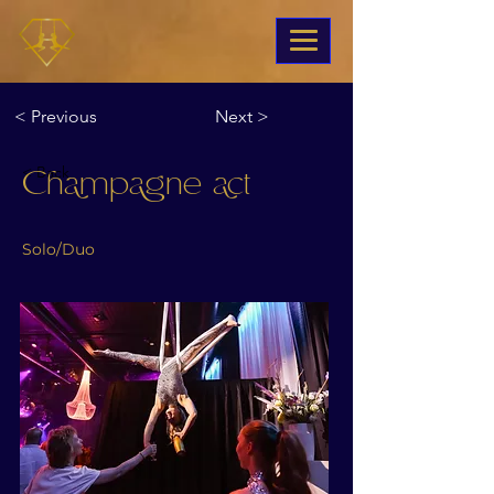
< Previous
Next >
< Back
Champagne act
Solo/Duo