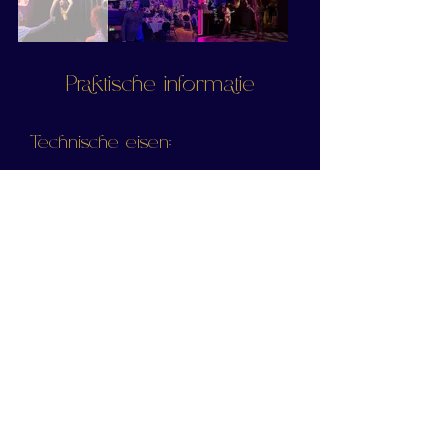
Praktische informatie
Technische eisen:
1 of 2 ophangpunten met een
draagvermogen van 500kg,
minimale hoogte in overleg
Lengte show: 30 min