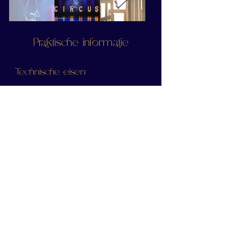
Praktische informatie
Technische eisen:
1 ophangpunt met min. 5m
hoogte
en 2m vrije ruimte rondom
middelpunt.
500 kg draagvermogen
ophangpunt
Lengte show: 3-5 minuten