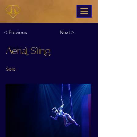
< Previous
Next >
< Back
Aerial Sling
Solo